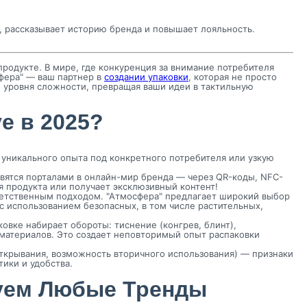
е, рассказывает историю бренда и повышает лояльность.
продукте. В мире, где конкуренция за внимание потребителя
сфера" — ваш партнер в
создании упаковки
, которая не просто
уровня сложности, превращая ваши идеи в тактильную
e в 2025?
 уникального опыта под конкретного потребителя или узкую
вятся порталами в онлайн-мир бренда — через QR-коды, NFC-
я продукта или получает эксклюзивный контент!
тветственным подходом. "Атмосфера" предлагает широкий выбор
с использованием безопасных, в том числе растительных,
овке набирает обороты: тиснение (конгрев, блинт),
х материалов. Это создает неповторимый опыт распаковки
открывания, возможность вторичного использования) — признаки
ики и удобства.
зуем Любые Тренды