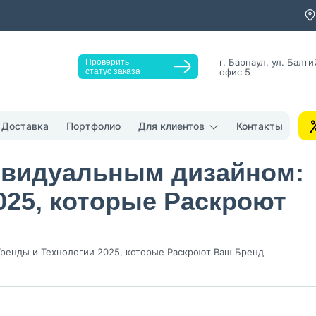
г. Барнаул, ул. Балти
Проверить
статус заказа
офис 5
Заказать звонок
Доставка
Портфолио
Для клиентов
Контакты
дивидуальным дизайном:
025, которые Раскроют
у "Оставить заявку", я даю согласие на
обработку персональных да
денциальности
Тренды и Технологии 2025, которые Раскроют Ваш Бренд
нопку, я даю согласие на получение информационных и рекламных