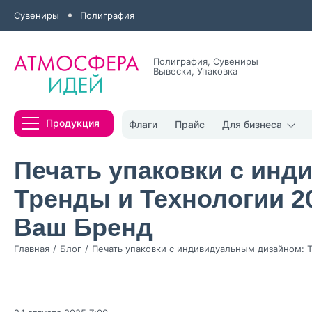
Сувениры
Полиграфия
Полиграфия, Сувениры
Вывески, Упаковка
Все результаты
Продукция
Флаги
Прайс
Для бизнеса
Печать упаковки с ин
Тренды и Технологии 2
Ваш Бренд
Нажимая кнопк
политикой конфи
Главная
Блог
Печать упаковки с индивидуальным дизайном: 
Нажимая на к
Оставить
заявку