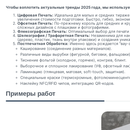
Чтобы воплотить актуальные тренды 2025 года, мы используе
Цифровая Печать:
Идеальна для малых и средних тиражей
увеличения стоимости подготовки. Быстро, гибко, эконом
Офсетная Печать:
По-прежнему король для средних и кру
сложных дизайнов с плашками и фотографиями.
Флексографская Печать:
Оптимальный выбор для печати 
Шелкография / Трафаретная Печать:
Незаменима для нане
(дерево, пластик, ткань внутри упаковки) и создания ун
Постпечатная Обработка:
Именно здесь рождается "вау-
Каширование (соединение разных материалов).
Различные виды вырубки (фигурной, биговки, фальцовки)
Тиснение фольгой (холодное, горячее), конгрев, блинт.
Выборочное и сплошное лакирование (УФ, офсетный лак)
Ламинацию (глянцевая, матовая, soft-touch, защитная).
Специальные краски (термохромные, фотолюминесцентн
Наклейку NFC/RFID чипов, интеграцию QR-кодов.
Примеры работ