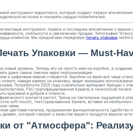
чевой инструмент маркетинга, который создает первое впечатлени
выделиться на полке и покорить сердца потребителей.
кетинговый инструмент, первое и последнее впечатление о вашем 
узнаваемости, лояльности и увеличению продаж. Типография "Атмо
сердца клиентов. Мы предлагаем передовую
печать упаковки
любого 
ечать Упаковки — Must-Hav
 новый уровень. Теперь это не просто имя на коробке, а создание
вать даже самые смелые идеи персонализации.
им и цифровым миром стираются. Коробки на заказ все чаще стано
к клиент, наведя камеру на упаковку, видит анимацию использовани
 норма. Потребители 2025 года сознательно выбирают бренды с о
биопластики, FSC-сертифицированная бумага) и технологий печати 
ть красивой и доброй к планете.
изического контакта растет. Тренд на тактильные ощущения в упак
стое soft-touch), текстурированные бумаги, вставки из необычны
ную связь.
чная цветовая палитра, продуманная функциональность (удобство 
дизайн, который говорит о качестве вашего продукта языком эстет
вки от "Атмосфера": Реали