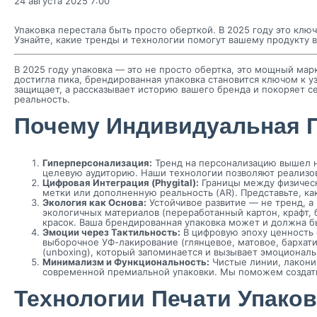
24 августа 2025 7:00
Упаковка перестала быть просто оберткой. В 2025 году это клю
Узнайте, какие тренды и технологии помогут вашему продукту 
В 2025 году упаковка — это не просто обертка, это мощный мар
достигла пика, брендированная упаковка становится ключом к 
защищает, а рассказывает историю вашего бренда и покоряет 
реальность.
Почему Индивидуальная П
Гиперперсонализация:
Тренд на персонализацию вышел на
целевую аудиторию. Наши технологии позволяют реализо
Цифровая Интеграция (Phygital):
Границы между физическ
метки или дополненную реальность (AR). Представьте, ка
Экология как Основа:
Устойчивое развитие — не тренд, а
экологичных материалов (переработанный картон, крафт, 
красок. Ваша брендированная упаковка может и должна бы
Эмоции через Тактильность:
В цифровую эпоху ценность ф
выборочное УФ-лакирование (глянцевое, матовое, бархати
(unboxing), который запоминается и вызывает эмоциональ
Минимализм и Функциональность:
Чистые линии, лакони
современной премиальной упаковки. Мы поможем создать 
Технологии Печати Упако