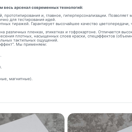
м весь арсенал современных технологий:
, прототипирования и, главное, гиперперсонализации. Позволяет м
ично для тестирования идей.
пных тиражей. Гарантирует высочайшее качество цветопередачи, ч
на различных пленках, этикетках и гофрокартоне. Отличается выс
сения плотных, насыщенных слоев краски, спецэффектов (объемны
икальных тактильных ощущений.
эффект". Мы применяем:
.
.
ые, магнитные).