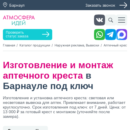
Барнаул
Заказать звонок
Заказать звонок
Заказать услугу
Оставьте заявку, мы свяжемся с вами в ближайшее
время
Проверить
статус заказа
Главная
Каталог продукции
Наружная реклама, Вывески
Аптечный крест
Нажимая кнопку "Оставить заявку", я даю согласие на
Изготовление и монтаж
обработку персональных данных и согласие с политикой
конфиденциальности
аптечного креста
в
Нажимая на кнопку, я даю согласие на получение
информационных и рекламных рассылок
Барнауле под ключ
Оставить
Изготовление и установка аптечного креста: световая или
заявку
несветовая вывеска для аптек. Привлекает внимание, работает
круглосуточно. Срок изготовления под ключ: от 7 дней. Цена: от
13 000 ₽ за готовый крест с монтажом (уточняйте после
замера).