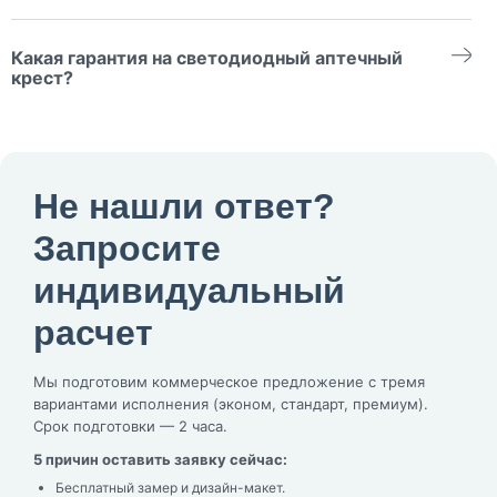
Раз в месяц протирайте лицевую панель от снега и наледи
мягкой щеткой (без скребков). Не используйте солевые
Какая гарантия на светодиодный аптечный
растворы — повредят акрил. Летом — влажной тканью без
абразива.
крест?
На светодиоды — 24 месяца (от 50 000 часов наработки), на
корпус и электронику — 12 месяцев. При поломке выезжаем
по гарантии бесплатно в течение 3 дней.
Не нашли ответ?
Запросите
индивидуальный
расчет
Мы подготовим коммерческое предложение с тремя
вариантами исполнения (эконом, стандарт, премиум).
Срок подготовки — 2 часа.
5 причин оставить заявку сейчас:
Бесплатный замер и дизайн-макет.