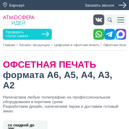
Барнаул
Заказать звонок
Заказать звонок
Заказать услугу
Оставьте заявку, мы свяжемся с вами в ближайшее
время
Проверить
статус заказа
Главная
Каталог продукции
Цифровая и офсетная печать
Офсетная печат
Нажимая кнопку "Оставить заявку", я даю согласие на
ОФСЕТНАЯ ПЕЧАТЬ
обработку персональных данных и согласие с политикой
конфиденциальности
формата А6, А5, А4, А3,
Нажимая на кнопку, я даю согласие на получение
информационных и рекламных рассылок
А2
Оставить
Напечатаем любую полиграфию на профессиональном
заявку
оборудовании в короткие сроки.
Разработаем дизайн, напечатаем тираж и доставим готовый
заказ
со скидкой до