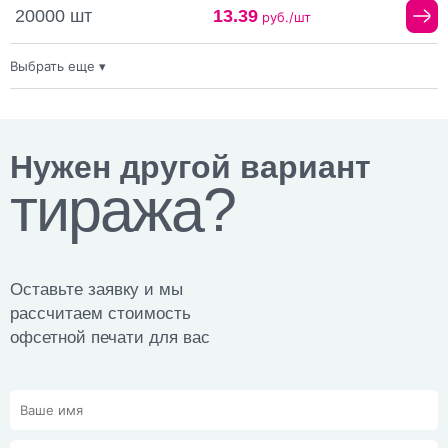
20000 шт
13.39
руб./шт
Выбрать еще ▾
10000 шт
14.02
руб./шт
5000 шт
14.63
руб./шт
Нужен другой вариант
3000 шт
15.88
руб./шт
тиража?
2000 шт
17.44
руб./шт
Оставьте заявку и мы
1000 шт
21.26
руб./шт
рассчитаем стоимость
офсетной печати для вас