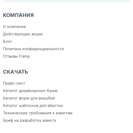
браслеты Tyvek с
браслеты с
Тиснение и фольгирование
Шоперы, Эко сумки, сумки из
Лазерная резка, гравировка
нанесением
нанесением
льна
Напольные наклейки
логотипа
логотипа
План эвакуации
Ежедневники с
Скотч
КОМПАНИЯ
Плоттерная резка
индивидуальным
Сумки
Самоклеящаяся плёнка
дизайном
Тапочки для
Фрезерная резка
Зонты
гостиниц
О компании
Холсты
Изделия из ПВХ
Широкоформатная печать
Канцелярия
Действующие акции
Блог
Политика конфиденциальности
Отзывы Flamp
СКАЧАТЬ
Прайс-лист
Каталог дизайнерских бумаг
Каталог форм для вырубки
Каталог шаблонов для вёрстки
Технические требования к макетам
Бриф на разработку макета