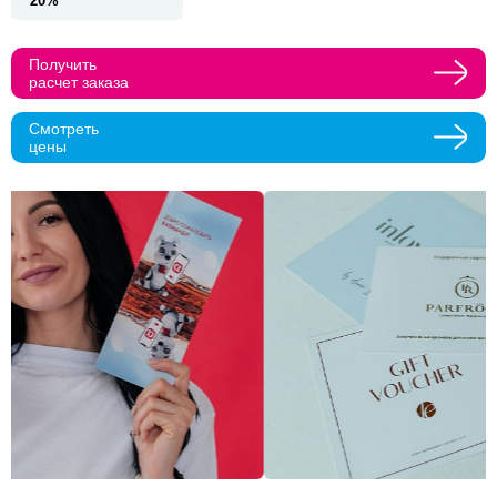
20%
Прикрепить макеты
Получить
расчет заказа
Как с вами связаться?
Смотреть
Телефон
Whatsapp
Max
Telegram
цены
Нажимая кнопку "Оставить заявку", я даю согласие на
обработку персональных данных и согласие с политикой
конфиденциальности
Нажимая на кнопку, я даю согласие на получение
информационных и рекламных рассылок
Оставить
заявку