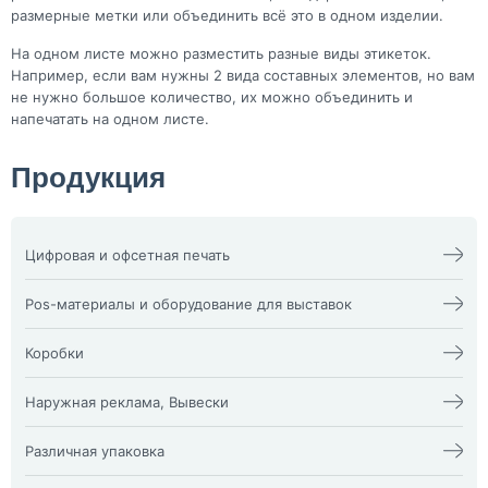
размерные метки или объединить всё это в одном изделии.
На одном листе можно разместить разные виды этикеток.
Например, если вам нужны 2 вида составных элементов, но вам
не нужно большое количество, их можно объединить и
напечатать на одном листе.
Продукция
Цифровая и офсетная печать
Календари
Офсетная печать
Визитки
Пакеты
Pos-материалы и оборудование для выставок
Конверты
Папка фолдер
3D наклейки
Печати и штампы
Изделия из оргстекла
Бейдж
Плакат, афиша
X-стенд
Коробки
Билеты
Пластиковые карты
Воблеры
Блокноты
Подложка на стол,
Оформление выставочных
Жесткая гофрокоробка из
Брошюра, каталог
плейсменты
стендов
микрогофры и Гофрокоробки
Наружная реклама, Вывески
Буклеты
Ризограф (документы,
Пресс волл
Кашированные коробки vip
Визитка NFC
бланки)
Пресс Волл из ткани
коробки
Буквы и фигуры из пластика
Световые панели ”клик” и
Диплом
Самокопир
Промо-стойки
Классические картонные
Наклейки на заднее стекло
”кристал”
Различная упаковка
Инстаграм визитка
Сборные тиражи
Ролл-апы
коробки
автомобиля
Согласование наружной
Книги
Сертификаты
Ростовые куклы
Прозрачные коробки из ПЭТ
Аптечный крест
рекламы
Упаковочная бумага Тишью
Колоды карт
Стикерпаки и стикербуки