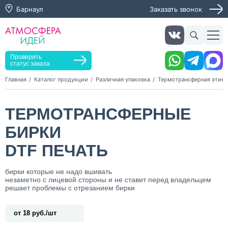
Барнаул
Заказать звонок
Заказать звонок
Заказать услугу
Оставьте заявку, мы свяжемся с вами в ближайшее
время
Проверить
статус заказа
Главная
Каталог продукции
Различная упаковка
Термотрансферная этике
Нажимая кнопку "Оставить заявку", я даю согласие на
ТЕРМОТРАНСФЕРНЫЕ
обработку персональных данных и согласие с политикой
конфиденциальности
БИРКИ
Нажимая на кнопку, я даю согласие на получение
информационных и рекламных рассылок
DTF ПЕЧАТЬ
Оставить
бирки которые не надо вшивать
заявку
незаметно с лицевой стороны и не ставит перед владельцем
решает проблемы с отрезанием бирки
от 18 руб./шт