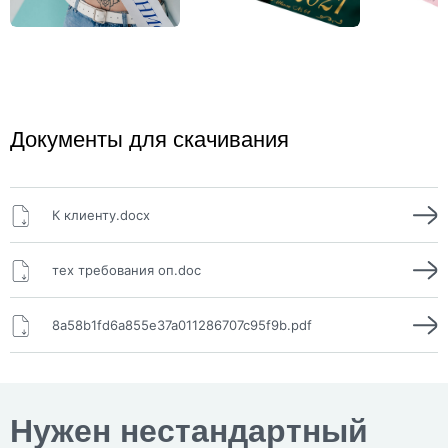
Документы для скачивания
К клиенту.docx
тех требования оп.doc
8a58b1fd6a855e37a011286707c95f9b.pdf
Нужен нестандартный