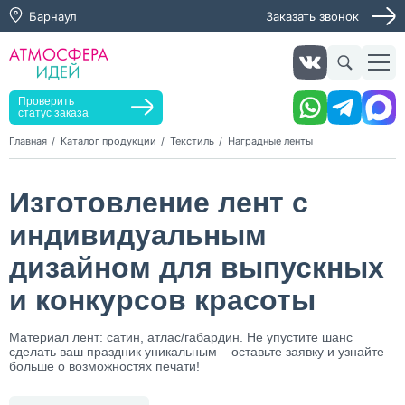
Барнаул
Заказать звонок
Заказать звонок
Заказать услугу
Оставьте заявку, мы свяжемся с вами в ближайшее
время
Проверить
статус заказа
Главная
Каталог продукции
Текстиль
Наградные ленты
Нажимая кнопку "Оставить заявку", я даю согласие на
Изготовление лент с
обработку персональных данных и согласие с политикой
конфиденциальности
индивидуальным
Нажимая на кнопку, я даю согласие на получение
информационных и рекламных рассылок
дизайном для выпускных
и конкурсов красоты
Оставить
заявку
Материал лент: сатин, атлас/габардин. Не упустите шанс
сделать ваш праздник уникальным – оставьте заявку и узнайте
больше о возможностях печати!