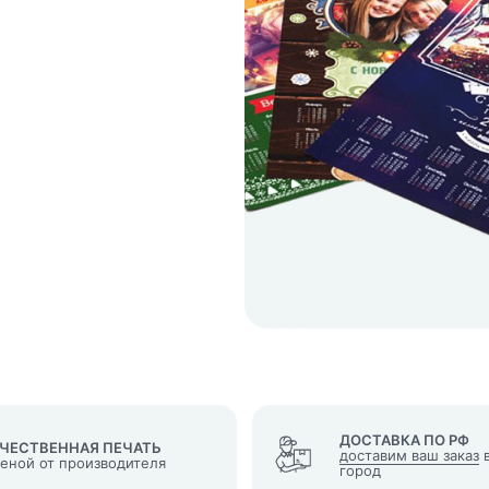
кеты
язаться?
Whatsapp
Max
Telegram
у "Оставить заявку", я даю согласие на
обработку персональных да
денциальности
нопку, я даю согласие на получение информационных и рекламных
ДОСТАВКА ПО РФ
ЧЕСТВЕННАЯ ПЕЧАТЬ
доставим ваш заказ
в
ценой от производителя
город