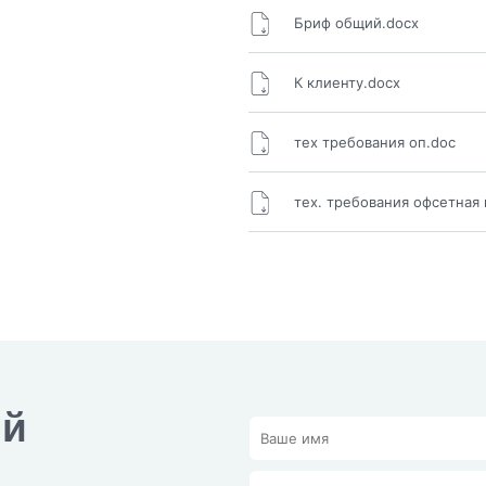
Бриф общий.docx
К клиенту.docx
тех требования оп.doc
тех. требования офсетная 
ый