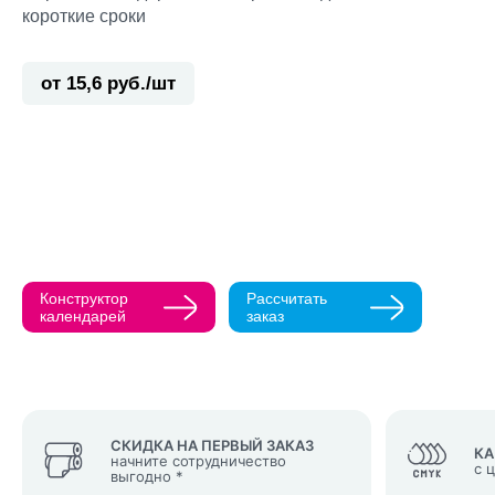
короткие сроки
от 15,6 руб./шт
Прикрепить ма
Как с вами св
Телефон
Конструктор
Рассчитать
Нажимая кнопк
календарей
заказ
политикой конфи
Нажимая на к
Оставить
заявку
СКИДКА НА ПЕРВЫЙ ЗАКАЗ
КА
начните сотрудничество
с 
выгодно *