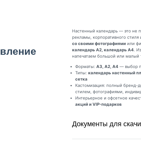
Настенный календарь — это не п
рекламы, корпоративного стиля
со своими фотографиями
или фи
овление
календарь А2, календарь А4
. И
напечатаем большой или малый 
Форматы:
А3, А2, А4
— выбор п
Типы:
календарь настенный п
сетка
Кастомизация: полный бренд-д
стилем, фотографиями, индиви
Интерьерное и офсетное качес
акций и VIP-подарков
Документы для скач