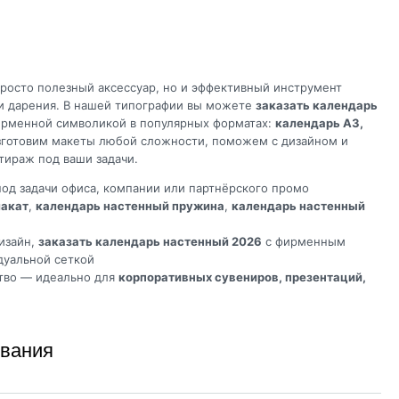
росто полезный аксессуар, но и эффективный инструмент
 и дарения. В нашей типографии вы можете
заказать календарь
рменной символикой в популярных форматах:
календарь А3,
зготовим макеты любой сложности, поможем с дизайном и
тираж под ваши задачи.
од задачи офиса, компании или партнёрского промо
лакат
,
календарь настенный пружина
,
календарь настенный
изайн,
заказать календарь настенный 2026
с фирменным
дуальной сеткой
тво — идеально для
корпоративных сувениров, презентаций,
ивания