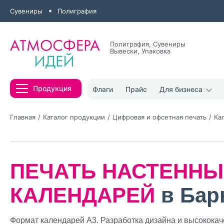
Сувениры
Полиграфия
Полиграфия, Сувениры
Вывески, Упаковка
Все результаты
Продукция
Флаги
Прайс
Для бизнеса
Главная
Каталог продукции
Цифровая и офсетная печать
Ка
ПЕЧАТЬ НАСТЕННЫ
Нажимая кнопк
политикой конфи
КАЛЕНДАРЕЙ
в Бар
Нажимая на к
Оставить
Формат календарей А3. Разработка дизайна и высококач
заявку