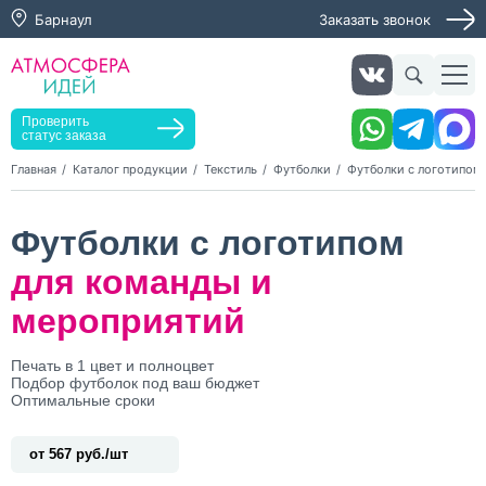
Барнаул
Заказать звонок
Заказать звонок
Заказать услугу
Оставьте заявку, мы свяжемся с вами в ближайшее
время
Проверить
статус заказа
Главная
Каталог продукции
Текстиль
Футболки
Футболки с логотипом
Нажимая кнопку "Оставить заявку", я даю согласие на
Футболки с логотипом
обработку персональных данных и согласие с политикой
конфиденциальности
для команды и
Нажимая на кнопку, я даю согласие на получение
информационных и рекламных рассылок
мероприятий
Оставить
Печать в 1 цвет и полноцвет
заявку
Подбор футболок под ваш бюджет
Оптимальные сроки
от 567 руб./шт