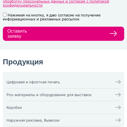
обработку персональных данных и согласие с политикой
конфиденциальности
Нажимая на кнопку, я даю согласие на получение
информационных и рекламных рассылок
Оставить
заявку
Продукция
Цифровая и офсетная печать
Календари
Офсетная печать
Визитки
Пакеты
Pos-материалы и оборудование для выставок
Конверты
Папка фолдер
3D наклейки
Печати и штампы
Изделия из оргстекла
Бейдж
Плакат, афиша
X-стенд
Коробки
Билеты
Пластиковые карты
Воблеры
Блокноты
Подложка на стол,
Оформление выставочных
Жесткая гофрокоробка из
Брошюра, каталог
плейсменты
стендов
микрогофры и Гофрокоробки
Наружная реклама, Вывески
Буклеты
Ризограф (документы,
Пресс волл
Кашированные коробки vip
Визитка NFC
бланки)
Пресс Волл из ткани