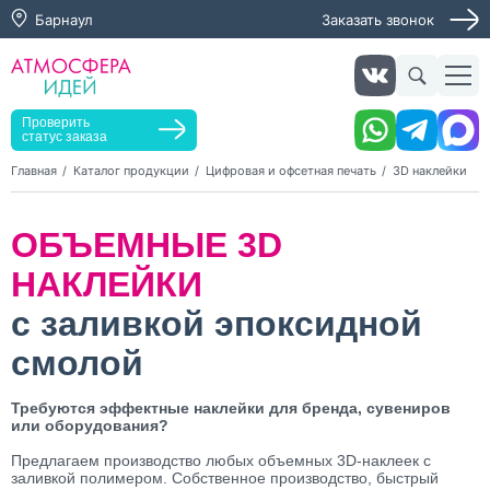
Барнаул
Заказать звонок
Заказать звонок
Заказать услугу
Оставьте заявку, мы свяжемся с вами в ближайшее
время
Проверить
статус заказа
Главная
Каталог продукции
Цифровая и офсетная печать
3D наклейки
Нажимая кнопку "Оставить заявку", я даю согласие на
ОБЪЕМНЫЕ 3D
обработку персональных данных и согласие с политикой
конфиденциальности
НАКЛЕЙКИ
Нажимая на кнопку, я даю согласие на получение
информационных и рекламных рассылок
с заливкой эпоксидной
смолой
Оставить
заявку
Требуются эффектные наклейки для бренда, сувениров
или оборудования?
Предлагаем производство любых объемных 3D-наклеек с
заливкой полимером. Собственное производство, быстрый