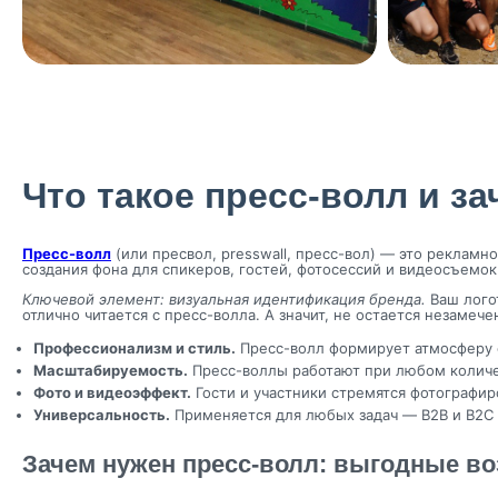
Что такое пресс-волл и з
Пресс-волл
(или пресвол, presswall, пресс-вол) — это реклам
создания фона для спикеров, гостей, фотосессий и видеосъемо
Ключевой элемент: визуальная идентификация бренда.
Ваш логот
отлично читается с пресс-волла. А значит, не остается незаме
Профессионализм и стиль.
Пресс-волл формирует атмосферу с
Масштабируемость.
Пресс-воллы работают при любом количес
Фото и видеоэффект.
Гости и участники стремятся фотографир
Универсальность.
Применяется для любых задач — B2B и B2C 
Зачем нужен пресс-волл: выгодные в