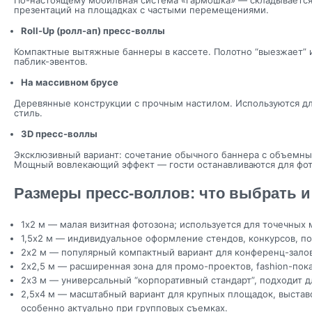
По-настоящему мобильная система «гармошка» — складывается 
презентаций на площадках с частыми перемещениями.
Roll-Up (ролл-ап) пресс-воллы
Компактные вытяжные баннеры в кассете. Полотно “выезжает” и
паблик-эвентов.
На массивном брусе
Деревянные конструкции с прочным настилом. Используются дл
стиль.
3D пресс-воллы
Эксклюзивный вариант: сочетание обычного баннера с объемным
Мощный вовлекающий эффект — гости останавливаются для фото
Размеры пресс-воллов: что выбрать и
1х2 м — малая визитная фотозона; используется для точечных
1,5х2 м — индивидуальное оформление стендов, конкурсов, п
2х2 м — популярный компактный вариант для конференц-залов
2х2,5 м — расширенная зона для промо-проектов, fashion-пока
2х3 м — универсальный “корпоративный стандарт”, подходит д
2,5х4 м — масштабный вариант для крупных площадок, выстав
особенно актуально при групповых съемках.