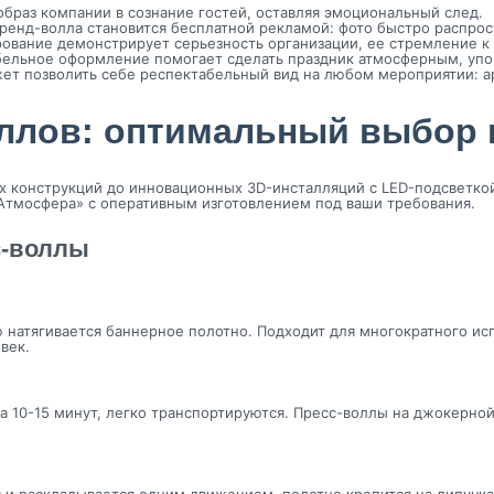
браз компании в сознание гостей, оставляя эмоциональный след.
енд-волла становится бесплатной рекламой: фото быстро распрос
вание демонстрирует серьезность организации, ее стремление к 
ельное оформление помогает сделать праздник атмосферным, упор
т позволить себе респектабельный вид на любом мероприятии: аре
ллов: оптимальный выбор п
 конструкций до инновационных 3D-инсталляций с LED-подсветкой
«Атмосфера» с оперативным изготовлением под ваши требования.
с-воллы
ую натягивается баннерное полотно. Подходит для многократного и
век.
а 10-15 минут, легко транспортируются. Пресс-воллы на джокерно