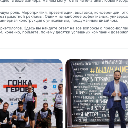
кцию, в виде баннера. На нем могут быть напечатаны любые изобр
щую роль. Мероприятия, презентации, выставки, конференции, от
без грамотной рекламы. Одним из наиболее эффективных, универс
 баннерная конструкция с уникальным, продуманным дизайном.
кетологов. Здесь вы найдете ответ на все вопросы о пресс-воллах
 И, конечно, поймете, почему десятки успешных компаний доверяю