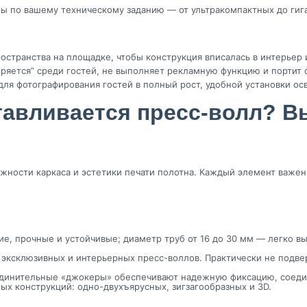
ы по вашему техническому заданию — от ультракомпактных до гиг
остранства на площадке, чтобы конструкция вписалась в интерьер
ряется” среди гостей, не выполняет рекламную функцию и портит 
 для фотографирования гостей в полный рост, удобной установки о
отавливается пресс-волл? 
ежности каркаса и эстетики печати полотна. Каждый элемент важе
е, прочные и устойчивые; диаметр труб от 16 до 30 мм — легко в
 эксклюзивных и интерьерных пресс-воллов. Практически не подв
инительные «джокеры» обеспечивают надежную фиксацию, соедин
х конструкций: одно-двухъярусных, зигзагообразных и 3D.