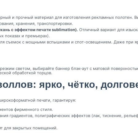
рный и прочный материал для изготовления рекламных полотен. В
ования, хранения, транспортировки.
кань с эффектом печати sublimation).
Отличный вариант для изыск
х показах и премьерах).
ля съемок с мощными вспышками и спот-освещением. Даже при ярк
 резким светом, выбирайте баннер блэк-аут с матовой поверхность
еской обработкой торцов.
воллов: ярко, чётко, долгов
ирокоформатной печати, гарантируя:
ментов фирменного стиля.
ия градиентов, полиграфических эффектов (лак, тиснение, рельеф
ят для закрытых помещений.