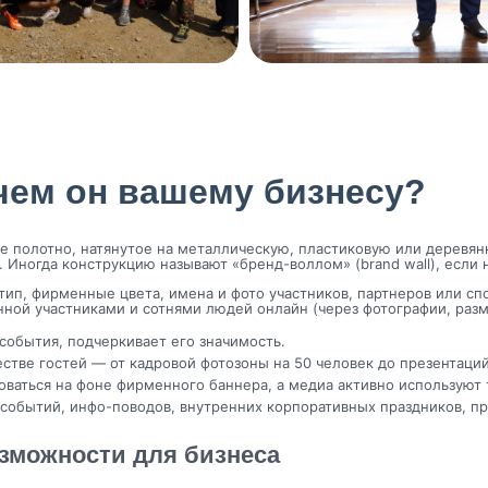
ачем он вашему бизнесу?
ное полотно, натянутое на металлическую, пластиковую или дерев
к. Иногда конструкцию называют «бренд-воллом» (brand wall), есл
ип, фирменные цвета, имена и фото участников, партнеров или сп
ченной участниками и сотнями людей онлайн (через фотографии, ра
обытия, подчеркивает его значимость.
тве гостей — от кадровой фотозоны на 50 человек до презентаций
оваться на фоне фирменного баннера, а медиа активно используют 
событий, инфо-поводов, внутренних корпоративных праздников, пр
озможности для бизнеса