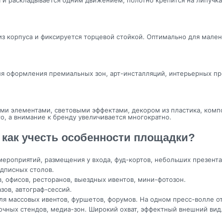
и раскладывается одним движением, полотно крепится на липучка
з корпуса и фиксируется торцевой стойкой. Оптимально для мален
я оформления премиальных зон, арт-инсталляций, интерьерных пр
и элементами, световыми эффектами, декором из пластика, компо
, а внимание к бренду увеличивается многократно.
 как учесть особенности площадки?
 мероприятий, размещения у входа, фуд-кортов, небольших презента
одписных столов.
, офисов, ресторанов, выездных ивентов, мини-фотозон.
зов, автограф-сессий.
ля массовых ивентов, фуршетов, форумов. На одном пресс-волле о
очных стендов, медиа-зон. Широкий охват, эффектный внешний ви