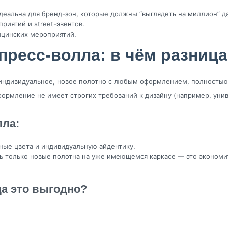
деальна для бренд-зон, которые должны “выглядеть на миллион” д
иятий и street-эвентов.
ицинских мероприятий.
пресс-волла: в чём разница
о индивидуальное, новое полотно с любым оформлением, полностью
ормление не имеет строгих требований к дизайну (например, унив
лла:
ые цвета и индивидуальную айдентику.
ь только новые полотна на уже имеющемся каркасе — это экономи
да это выгодно?