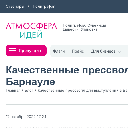
Сувениры
Полиграфия
Полиграфия, Сувениры
Вывески, Упаковка
Все результаты
Продукция
Флаги
Прайс
Для бизнеса
Качественные прессво
Барнауле
Главная
Блог
Качественные прессволл для выступлений в Ба
Нажимая кнопк
политикой конфи
Нажимая на к
17 октября 2022 17:24
Оставить
заявку