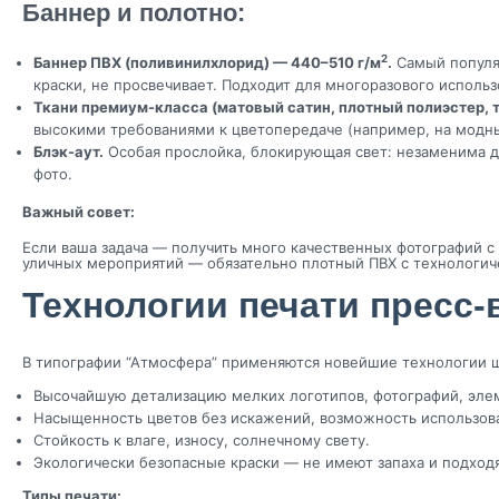
Баннеp и полотно:
2
Баннер ПВХ (поливинилхлорид) — 440–510 г/м
.
Самый популя
краски, не просвечивает. Подходит для многоразового использ
Ткани премиум-класса (матовый сатин, плотный полиэстер, т
высокими требованиями к цветопередаче (например, на модны
Блэк-аут.
Особая прослойка, блокирующая свет: незаменима д
фото.
Важный совет:
Если ваша задача — получить много качественных фотографий с
уличных мероприятий — обязательно плотный ПВХ с технологич
Технологии печати пресс-
В типографии “Атмосфера” применяются новейшие технологии ш
Высочайшую детализацию мелких логотипов, фотографий, эле
Насыщенность цветов без искажений, возможность использован
Стойкость к влаге, износу, солнечному свету.
Экологически безопасные краски — не имеют запаха и подход
Типы печати: