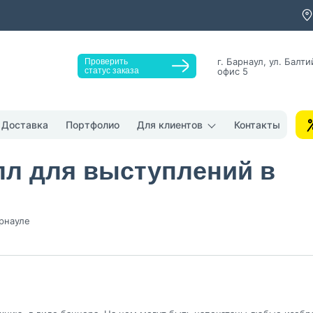
г. Барнаул, ул. Балти
Проверить
статус заказа
офис 5
Заказать звонок
Доставка
Портфолио
Для клиентов
Контакты
лл для выступлений в
рнауле
у "Оставить заявку", я даю согласие на
обработку персональных да
денциальности
нопку, я даю согласие на получение информационных и рекламных