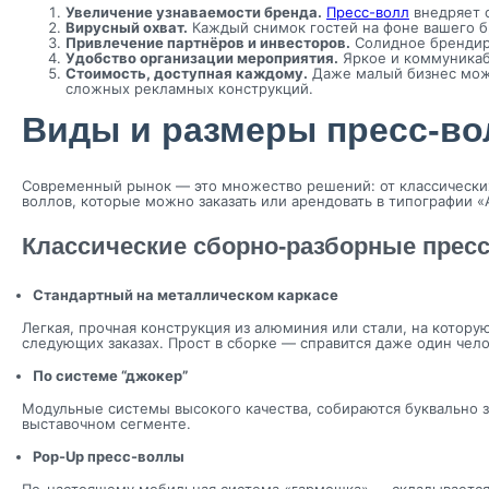
Увеличение узнаваемости бренда.
Пресс-волл
внедряет о
Вирусный охват.
Каждый снимок гостей на фоне вашего бр
Привлечение партнёров и инвесторов.
Солидное брендиро
Удобство организации мероприятия.
Яркое и коммуникаб
Стоимость, доступная каждому.
Даже малый бизнес може
сложных рекламных конструкций.
Виды и размеры пресс-во
Современный рынок — это множество решений: от классических
воллов, которые можно заказать или арендовать в типографии 
Классические сборно-разборные прес
Стандартный на металлическом каркасе
Легкая, прочная конструкция из алюминия или стали, на котор
следующих заказах. Прост в сборке — справится даже один чело
По системе “джокер”
Модульные системы высокого качества, собираются буквально з
выставочном сегменте.
Pop-Up пресс-воллы