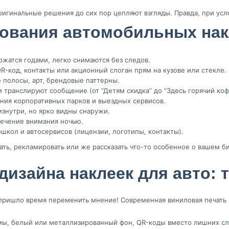
оригинальные решения до сих пор цепляют взгляды. Правда, при усл
ования автомобильных нак
жатся годами, легко снимаются без следов.
-код, контакты или акционный слоган прям на кузове или стекле.
полосы, арт, брендовые паттерны.
транслируют сообщение (от “Детям скидка” до “Здесь горячий коф
ия корпоративных парков и выездных сервисов.
знутри, но ярко видны снаружи.
ечение внимания ночью.
ошкол и автосервисов (лицензии, логотипы, контакты).
ь, рекламировать или же рассказать что-то особенное о вашем биз
изайна наклеек для авто: 
 пришло время переменить мнение! Современная виниловая печать
рмы, белый или металлизированный фон, QR-коды вместо лишних сл