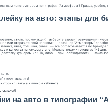
сплатным конструктором полиграфии “Атмосферы”! Правда, удобно, 
клейку на авто: этапы для 
ование, стиль, промо-акция), выберите вариант размещения (кузов,
лонов или отправьте свой черновик — дизайнер “Атмосферы” дорабо
 пленка, цвет, толщина, финиш — все согласовывается по брендре
ков и качества на каждом этапе. Мелкие тиражи готовы за 1–2 дня
те доставку курьером или ТК, либо — при необходимости — заказыв
 кого.
” умеет удивлять!
иторинг статуса в личном кабинете.
о скидкой!
йки на авто в типографии “