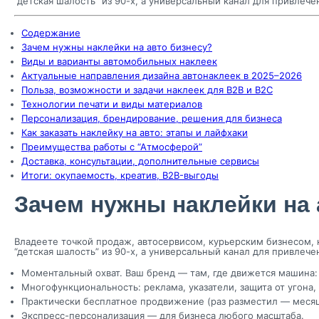
“детская шалость” из 90-х, а универсальный канал для привлеч
Содержание
Зачем нужны наклейки на авто бизнесу?
Виды и варианты автомобильных наклеек
Актуальные направления дизайна автонаклеек в 2025–2026
Польза, возможности и задачи наклеек для B2B и B2C
Технологии печати и виды материалов
Персонализация, брендирование, решения для бизнеса
Как заказать наклейку на авто: этапы и лайфхаки
Преимущества работы с “Атмосферой”
Доставка, консультации, дополнительные сервисы
Итоги: окупаемость, креатив, B2B-выгоды
Зачем нужны наклейки на 
Владеете точкой продаж, автосервисом, курьерским бизнесом, 
“детская шалость” из 90-х, а универсальный канал для привлеч
Моментальный охват. Ваш бренд — там, где движется машина: 
Многофункциональность: реклама, указатели, защита от угона,
Практически бесплатное продвижение (раз разместил — месяц
Экспресс-персонализация — для бизнеса любого масштаба.