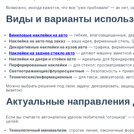
Возможно, иногда кажется, что все “уже пробовали” — ан нет, 
Виды и варианты использ
Виниловые наклейки на авто
— гибкие, влагозащищенные, дер
Наклейка на авто под заказ
— ваша идея, фирменный стиль, QR
Декоративные наклейки на кузов авто
— графика, фирменные 
Наклейки на заднее стекло авто
— делают машину заметной и 
Наклейки на двери и стойки авто
— идеальны для брендирован
Перфорированные наклейки
— для стекол: просматриваются и
Светоотражающие/флуоресцентные
— безопасность + привл
Технические/информационные
— для такси, эвакуаторов, авт
Можно выбрать решение под свою задачу: декорировать, защищат
визиток!
Актуальные направления д
Если вы считаете автоналепки уделом любителей “огоньков” —
целей.
Технологичный минимализм
: строгие линии, лаконичные фо