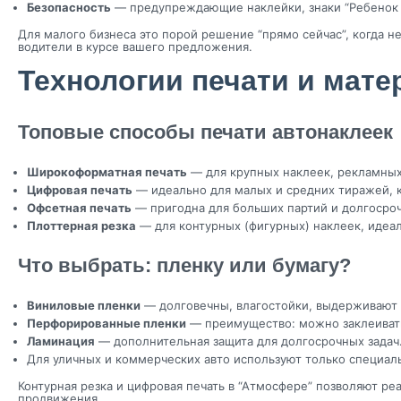
Безопасность
— предупреждающие наклейки, знаки “Ребенок в
Для малого бизнеса это порой решение “прямо сейчас”, когда
водители в курсе вашего предложения.
Технологии печати и мате
Топовые способы печати автонаклеек
Широкоформатная печать
— для крупных наклеек, рекламных
Цифровая печать
— идеально для малых и средних тиражей, к
Офсетная печать
— пригодна для больших партий и долгосро
Плоттерная резка
— для контурных (фигурных) наклеек, идеа
Что выбрать: пленку или бумагу?
Виниловые пленки
— долговечны, влагостойки, выдерживают 
Перфорированные пленки
— преимущество: можно заклеивать 
Ламинация
— дополнительная защита для долгосрочных задач
Для уличных и коммерческих авто используют только специаль
Контурная резка и цифровая печать в “Атмосфере” позволяют р
продвижения.