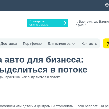
г. Барнаул, ул. Балти
Проверить
статус заказа
офис 5
Заказать звонок
Доставка
Портфолио
Для клиентов
Контакты
 авто для бизнеса:
выделиться в потоке
ы, практика, как выделиться в потоке
у "Оставить заявку", я даю согласие на
обработку персональных да
денциальности
нопку, я даю согласие на получение информационных и рекламных
кофейней или детским центром? Автомобиль — ваш бесплатный рек