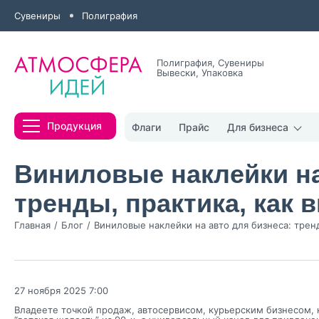
Сувениры
Полиграфия
Полиграфия, Сувениры
Вывески, Упаковка
Все результаты
Продукция
Флаги
Прайс
Для бизнеса
Виниловые наклейки на
тренды, практика, как 
Главная
Блог
Виниловые наклейки на авто для бизнеса: тренд
Нажимая кнопк
политикой конфи
Нажимая на к
27 ноября 2025 7:00
Оставить
Владеете точкой продаж, автосервисом, курьерским бизнесом, 
заявку