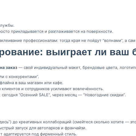
службы.
осто прикладывается и разглаживается на поверхности.
наклеивание профессионалам: тогда края не пойдут “волнами”, а са
рование: выиграет ли ваш 
 на заказ
— свой индивидуальный макет, брендовые цвета, логотип
ли с конкурентами”.
лайна в ваш магазин или кафе.
 клиентов и сотрудников усиливают вовлечённость.
сегодня “Осенний SALE”, через месяц — “Новогодние скидки”.
десь”) до креативных коллабораций (смейтеся сколько хотите — это
ыстрый запуск для автопарков и франчайзи.
т адаптируется под фирменный стиль.