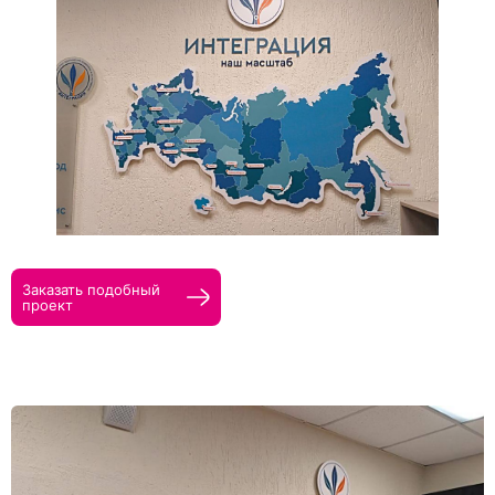
Прикрепить макеты
Как с вами связаться?
Телефон
Whatsapp
Max
Telegram
Нажимая кнопку "Оставить заявку", я даю согласие на
обработку персональных данных и согласие с политикой
конфиденциальности
Нажимая на кнопку, я даю согласие на получение
информационных и рекламных рассылок
Заказать подобный
проект
Оставить
заявку