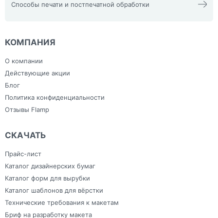
платформы
Световые буквы
Фотографии на пенокартоне
Этикетка тканевая для
Интерьерная и
Браслеты
Способы печати и постпечатной обработки
Ручки
Толстовки
Создание логотипов
Фотокниги премиум
детских садов и школ
широкоформатная печать
Бумажные
Силиконовые
Фартук
Фирменный стиль
Интерьерная печать
браслеты Tyvek с
браслеты с
Тиснение и фольгирование
Шоперы, Эко сумки, сумки из
Лазерная резка, гравировка
нанесением
нанесением
льна
Напольные наклейки
логотипа
логотипа
План эвакуации
Ежедневники с
Скотч
КОМПАНИЯ
Плоттерная резка
индивидуальным
Сумки
Самоклеящаяся плёнка
дизайном
Тапочки для
Фрезерная резка
Зонты
гостиниц
О компании
Холсты
Изделия из ПВХ
Широкоформатная печать
Канцелярия
Действующие акции
Блог
Политика конфиденциальности
Отзывы Flamp
СКАЧАТЬ
Прайс-лист
Каталог дизайнерских бумаг
Каталог форм для вырубки
Каталог шаблонов для вёрстки
Технические требования к макетам
Бриф на разработку макета