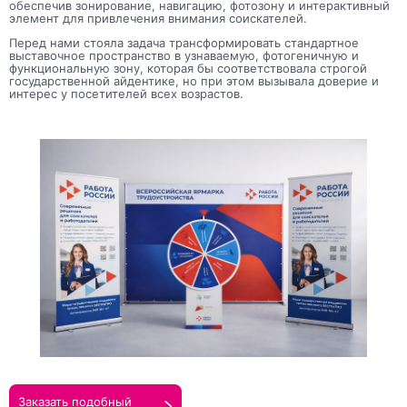
обеспечив зонирование, навигацию, фотозону и интерактивный
элемент для привлечения внимания соискателей.
Прикрепить макеты
Перед нами стояла задача трансформировать стандартное
выставочное пространство в узнаваемую, фотогеничную и
функциональную зону, которая бы соответствовала строгой
Как с вами связаться?
государственной айдентике, но при этом вызывала доверие и
интерес у посетителей всех возрастов.
Телефон
Whatsapp
Max
Telegram
Нажимая кнопку "Оставить заявку", я даю согласие на
обработку персональных данных и согласие с политикой
конфиденциальности
Нажимая на кнопку, я даю согласие на получение
информационных и рекламных рассылок
Оставить
заявку
Заказать подобный