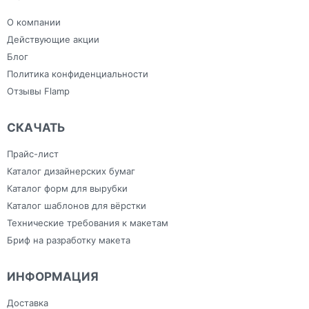
индивидуальным
Сумки
Самоклеящаяся плёнка
дизайном
Тапочки для
Фрезерная резка
Зонты
гостиниц
О компании
Холсты
Изделия из ПВХ
Широкоформатная печать
Канцелярия
Действующие акции
Блог
Политика конфиденциальности
Отзывы Flamp
СКАЧАТЬ
Прайс-лист
Каталог дизайнерских бумаг
Каталог форм для вырубки
Каталог шаблонов для вёрстки
Технические требования к макетам
Бриф на разработку макета
ИНФОРМАЦИЯ
Доставка