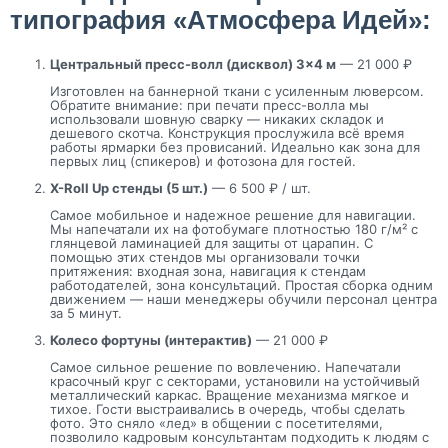
типография «Атмосфера Идей»:
Центральный пресс-волл (дисквол) 3×4 м
— 21 000 ₽
Изготовлен на баннерной ткани с усиленным люверсом.
Обратите внимание: при печати пресс-волла мы
использовали шовную сварку — никаких складок и
дешевого скотча. Конструкция прослужила всё время
работы ярмарки без провисаний. Идеально как зона для
первых лиц (спикеров) и фотозона для гостей.
X-Roll Up стенды (5 шт.)
— 6 500 ₽ / шт.
Самое мобильное и надежное решение для навигации.
Мы напечатали их на фотобумаге плотностью 180 г/м² с
глянцевой ламинацией для защиты от царапин. С
помощью этих стендов мы организовали точки
притяжения: входная зона, навигация к стендам
работодателей, зона консультаций. Простая сборка одним
движением — наши менеджеры обучили персонал центра
за 5 минут.
Колесо фортуны (интерактив)
— 21 000 ₽
Самое сильное решение по вовлечению. Напечатали
красочный круг с секторами, установили на устойчивый
металлический каркас. Вращение механизма мягкое и
тихое. Гости выстраивались в очередь, чтобы сделать
фото. Это сняло «лед» в общении с посетителями,
позволило кадровым консультантам подходить к людям с