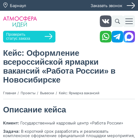
Барнаул
Заказать звонок
Получить консультацию
Заказать звонок
Оставьте заявку, мы свяжемся с вами в ближайшее
время
Проверить
статус заказа
Кейс: Оформление
всероссийской ярмарки
Нажимая кнопку "Оставить заявку", я даю согласие на
обработку персональных данных и согласие с политикой
вакансий «Работа России» в
конфиденциальности
Новосибирске
Нажимая на кнопку, я даю согласие на получение
информационных и рекламных рассылок
Главная
Проекты
Вывески
Кейс: Ярмарка вакансий
Оставить
заявку
Описание кейса
Клиент:
Государственный кадровый центр «Работа России»
Задача:
В короткий срок разработать и реализовать
комплексное оформление официальной площадки мероприятия,