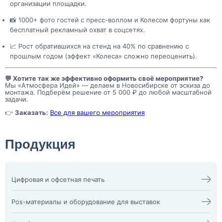
организации площадки.
📸 1000+ фото гостей с пресс-воллом и Колесом фортуны как
бесплатный рекламный охват в соцсетях.
📈 Рост обратившихся на стенд на 40% по сравнению с
прошлым годом (эффект «Колеса» сложно переоценить).
💬 Хотите так же эффективно оформить своё мероприятие?
Мы «Атмосфера Идей» — делаем в Новосибирске от эскиза до
монтажа. Подберём решение от 5 000 ₽ до любой масштабной
задачи.
👉
Заказать:
Все для вашего мероприятия
Продукция
Цифровая и офсетная печать
Календари
Офсетная печать
Визитки
Пакеты
Pos-материалы и оборудование для выставок
Конверты
Папка фолдер
3D наклейки
Печати и штампы
Изделия из оргстекла
Бейдж
Плакат, афиша